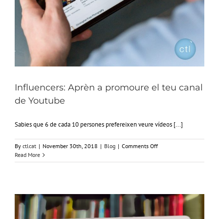
Influencers: Aprèn a promoure el teu canal
de Youtube
Sabies que 6 de cada 10 persones prefereixen veure vídeos [...]
on
By
ctlcat
|
November 30th, 2018
|
Blog
|
Comments Off
Influencers:
Read More
Aprèn
a
promoure
el
teu
canal
de