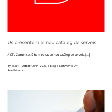
Us presentem el nou catàleg de serveis
A CTL Comunicació hem editat un nou catàleg de serveis. [...]
on
By
ctlcat
|
October 29th, 2021
|
Blog
|
Comments Off
Us
Read More
presentem
el
nou
catàleg
de
serveis