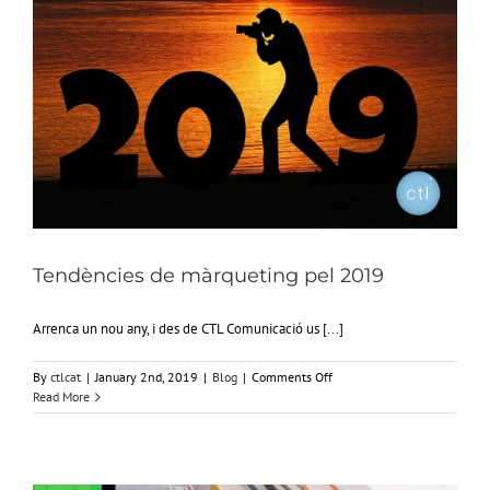
Tendències de màrqueting pel 2019
Arrenca un nou any, i des de CTL Comunicació us [...]
on
By
ctlcat
|
January 2nd, 2019
|
Blog
|
Comments Off
Tendències
Read More
de
màrqueting
pel
2019