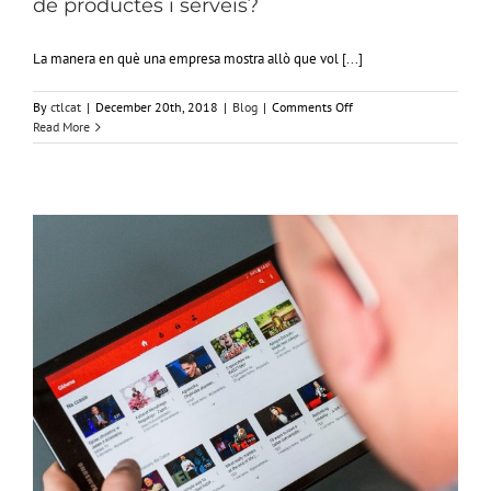
de productes i serveis?
La manera en què una empresa mostra allò que vol [...]
on
By
ctlcat
|
December 20th, 2018
|
Blog
|
Comments Off
Què
Read More
ha
d’incloure
un
bon
catàleg
digital
de
productes
i
serveis?