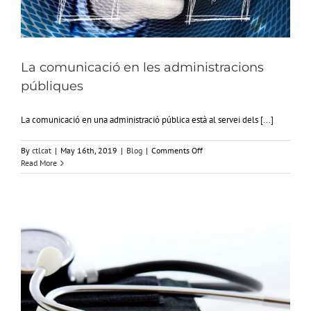
La comunicació en les administracions
públiques
La comunicació en una administració pública està al servei dels [...]
on
By
ctlcat
|
May 16th, 2019
|
Blog
|
Comments Off
La
Read More
comunicació
en
les
administracions
públiques