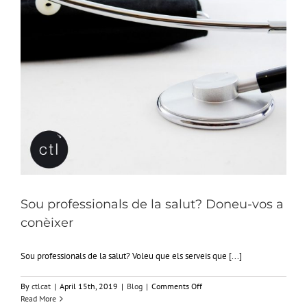
Sou professionals de la salut? Doneu-vos a
conèixer
Sou professionals de la salut? Voleu que els serveis que [...]
on
By
ctlcat
|
April 15th, 2019
|
Blog
|
Comments Off
Sou
Read More