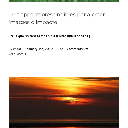
Tres apps imprescindibles per a crear
imatges d’impacte
Creus que no tens temps o creativitat suficient per a [...]
on
By
ctlcat
|
February 8th, 2019
|
Blog
|
Comments Off
Tres
Read More
apps
imprescindibles
per
a
crear
imatges
d’impacte