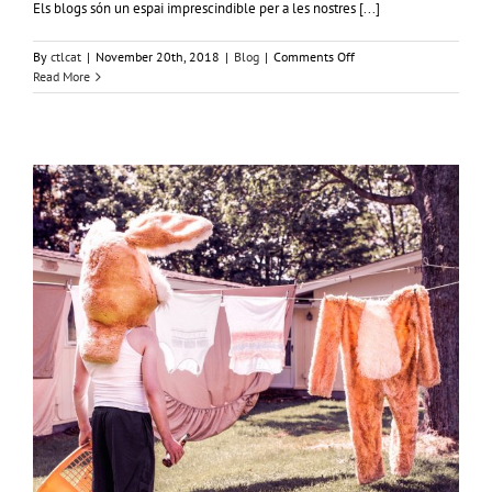
Els blogs són un espai imprescindible per a les nostres [...]
on
By
ctlcat
|
November 20th, 2018
|
Blog
|
Comments Off
La
Read More
importància
dels
blogs
a
les
estratègies
de
comunicació
online