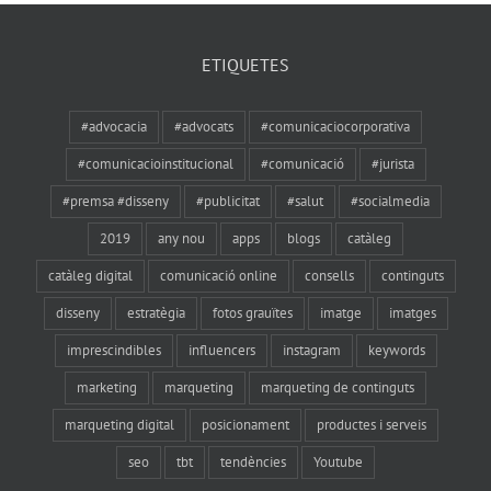
socials
ETIQUETES
#advocacia
#advocats
#comunicaciocorporativa
#comunicacioinstitucional
#comunicació
#jurista
#premsa #disseny
#publicitat
#salut
#socialmedia
2019
any nou
apps
blogs
catàleg
catàleg digital
comunicació online
consells
continguts
disseny
estratègia
fotos grauïtes
imatge
imatges
imprescindibles
influencers
instagram
keywords
marketing
marqueting
marqueting de continguts
marqueting digital
posicionament
productes i serveis
seo
tbt
tendències
Youtube