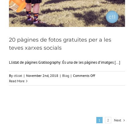
20 pàgines de fotos gratuïtes per a les
teves xarxes socials
Llistat de pàgines Gratisography: És una de les pàgines d’imatges [...]
on
By
ctlcat
|
November 2nd, 2018
|
Blog
|
Comments Off
20
Read More
pàgines
de
fotos
gratuïtes
per
a
les
1
2
Next
teves
xarxes