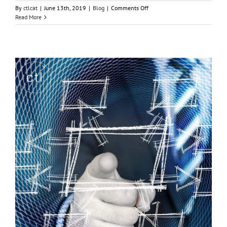
on
By
ctlcat
|
June 13th, 2019
|
Blog
|
Comments Off
Vendre
Read More
serveis
professionals
d’alt
valor
afegit