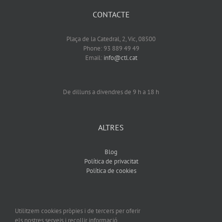
CONTACTE
Plaça de la Catedral, 2, Vic, 08500
Phone: 93 889 49 49
Email:
info@ctl.cat
De dilluns a divendres de 9 h a 18 h
ALTRES
Blog
Política de privacitat
Política de cookies
Utilitzem cookies pròpies i de tercers per oferir
els nostres serveis i recollir informació