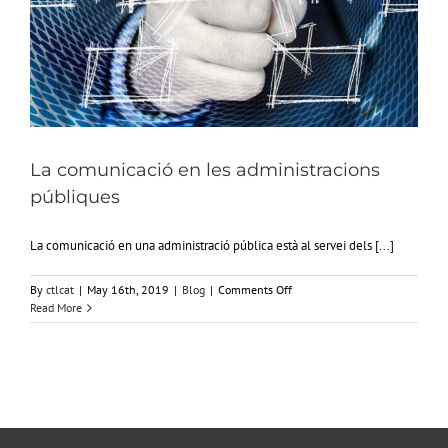
La comunicació en les administracions
públiques
La comunicació en una administració pública està al servei dels [...]
on
By
ctlcat
|
May 16th, 2019
|
Blog
|
Comments Off
La
Read More
comunicació
en
les
administracions
públiques