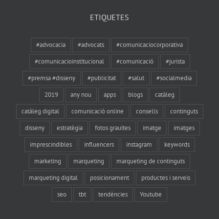
ETIQUETES
#advocacia
#advocats
#comunicaciocorporativa
#comunicacioinstitucional
#comunicació
#jurista
#premsa #disseny
#publicitat
#salut
#socialmedia
2019
any nou
apps
blogs
catàleg
catàleg digital
comunicació online
consells
continguts
disseny
estratègia
fotos grauïtes
imatge
imatges
imprescindibles
influencers
instagram
keywords
marketing
marqueting
marqueting de continguts
marqueting digital
posicionament
productes i serveis
seo
tbt
tendències
Youtube