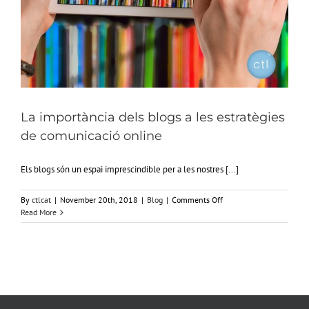
La importància dels blogs a les estratègies
de comunicació online
Els blogs són un espai imprescindible per a les nostres [...]
on
By
ctlcat
|
November 20th, 2018
|
Blog
|
Comments Off
La
Read More
importància
dels
blogs
a
les
estratègies
de