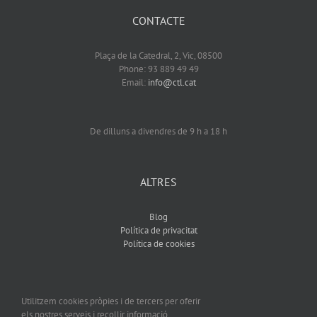
CONTACTE
Plaça de la Catedral, 2, Vic, 08500
Phone: 93 889 49 49
Email:
info@ctl.cat
De dilluns a divendres de 9 h a 18 h
ALTRES
Blog
Política de privacitat
Política de cookies
Utilitzem cookies pròpies i de tercers per oferir
els nostres serveis i recollir informació