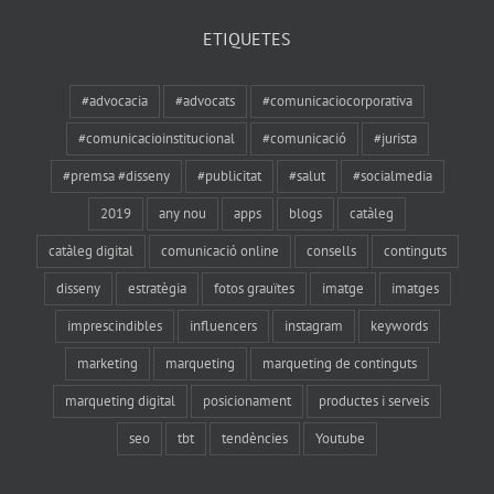
comunicació
online
ETIQUETES
#advocacia
#advocats
#comunicaciocorporativa
#comunicacioinstitucional
#comunicació
#jurista
#premsa #disseny
#publicitat
#salut
#socialmedia
2019
any nou
apps
blogs
catàleg
catàleg digital
comunicació online
consells
continguts
disseny
estratègia
fotos grauïtes
imatge
imatges
imprescindibles
influencers
instagram
keywords
marketing
marqueting
marqueting de continguts
marqueting digital
posicionament
productes i serveis
seo
tbt
tendències
Youtube